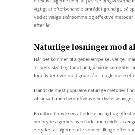
effektivt algerne uden at påvirke omgivelserne 
vigtigt at efterbehandle området grundigt, så spo
Ved at vælge skånsomme og effektive metoder sikr
efter år.
Naturlige løsninger mod al
Når det kommer til algebekæmpelse, vælger mang
miljøets skyld og for at undgå hårde kemikalier 
fora flyder over med gode råd – nogle mere effe
Blandt de mest populære naturlige metoder finde
citronsaft, men hvor effektive er disse løsninger
En udbredt myte er, at eddike hurtigt og effektiv
nedbryde algernes overflade, men midlet trænger 
betyder, at algerne ofte vender tilbage efter kort