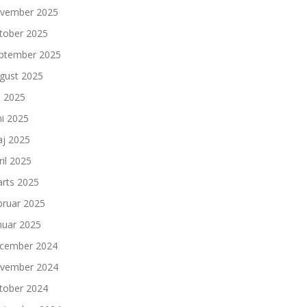
vember 2025
tober 2025
ptember 2025
gust 2025
li 2025
ni 2025
j 2025
ril 2025
rts 2025
bruar 2025
nuar 2025
cember 2024
vember 2024
tober 2024