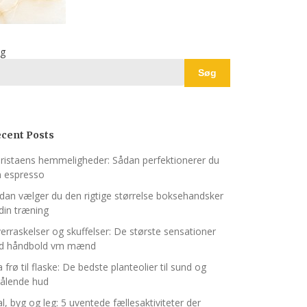
g
Søg
cent Posts
ristaens hemmeligheder: Sådan perfektionerer du
n espresso
dan vælger du den rigtige størrelse boksehandsker
l din træning
erraskelser og skuffelser: De største sensationer
d håndbold vm mænd
a frø til flaske: De bedste planteolier til sund og
rålende hud
l, byg og leg: 5 uventede fællesaktiviteter der