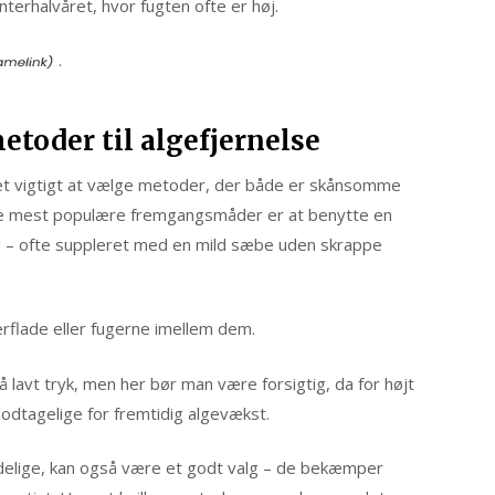
interhalvåret, hvor fugten ofte er høj.
.
toder til algefjernelse
r det vigtigt at vælge metoder, der både er skånsomme
 de mest populære fremgangsmåder er at benytte en
d – ofte suppleret med en mild sæbe uden skrappe
rflade eller fugerne imellem dem.
 lavt tryk, men her bør man være forsigtig, da for højt
odtagelige for fremtidig algevækst.
ydelige, kan også være et godt valg – de bekæmper