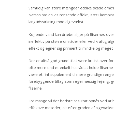
Samtidig kan store mængder eddike skade omkrin
Natron har en vis rensende effekt, især i kombi
langtidsvirkning mod algevækst.
Kogende vand kan dræbe alger på flisernes ov
ineffektiv på større områder eller ved kraftig al
effekt og egner sig primært til mindre og meget
Der er altså god grund til at være kritisk over 
ofte mere end et enkelt husråd at holde fliserne 
være et fint supplement til mere grundige rengø
forebyggende tiltag som regelmæssig fejning, go
fliserne.
For mange vil det bedste resultat opnås ved at
effektive metoder, alt efter graden af algevækst