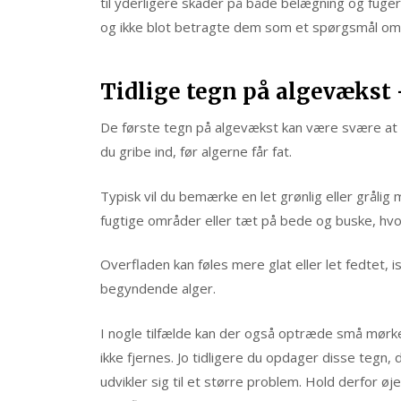
til yderligere skader på både belægning og fuger.
og ikke blot betragte dem som et spørgsmål o
Tidlige tegn på algevækst
De første tegn på algevækst kan være svære at få
du gribe ind, før algerne får fat.
Typisk vil du bemærke en let grønlig eller grålig 
fugtige områder eller tæt på bede og buske, hvor
Overfladen kan føles mere glat eller let fedtet, i
begyndende alger.
I nogle tilfælde kan der også optræde små mørke 
ikke fjernes. Jo tidligere du opdager disse tegn
udvikler sig til et større problem. Hold derfor ø