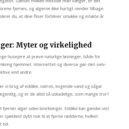
negativt. Uanset hvilken metode man vælger, er det
rene fjernes, og algerne ikke hurtigt vender tilbage.
er du, at dine fliser forbliver smukke og intakte år
ger: Myter og virkelighed
e husejere at prøve naturlige løsninger, både for
omkring hjemmet. Internettet og diverse gør-det-selv-
ktive end andre.
r vi brug af eddike, natron, kogende vand og sågar
 egentlig, og er de altid så uskadelige, som mange tror?
t fjerner alger uden bivirkninger. Eddike kan ganske vist
sjældent dybt nok til at fjerne rødderne, hvilket
 tid.