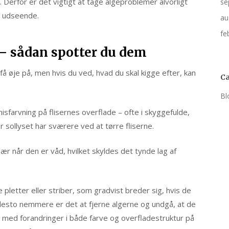
 Derfor er det vigtigt at tage algeproblemer alvorligt
se
m udseende.
au
fe
 – sådan spotter du dem
 øje på, men hvis du ved, hvad du skal kigge efter, kan
Ca
Bl
misfarvning på flisernes overflade – ofte i skyggefulde,
 sollyset har sværere ved at tørre fliserne.
sær når den er våd, hvilket skyldes det tynde lag af
pletter eller striber, som gradvist breder sig, hvis de
, desto nemmere er det at fjerne algerne og undgå, at de
je med forandringer i både farve og overfladestruktur på