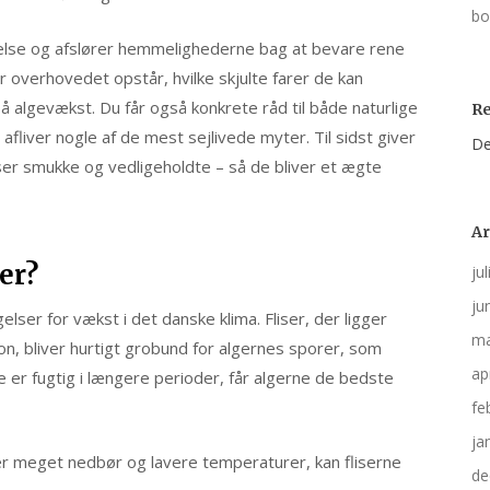
bo
else og afslører hemmelighederne bag at bevare rene
er overhovedet opstår, hvilke skjulte farer de kan
å algevækst. Du får også konkrete råd til både naturlige
R
 afliver nogle af de mest sejlivede myter. Til sidst giver
De
fliser smukke og vedligeholdte – så de bliver et ægte
Ar
er?
ju
ju
gelser for vækst i det danske klima. Fliser, der ligger
ma
on, bliver hurtigt grobund for algernes sporer, som
ap
rne er fugtig i længere perioder, får algerne de bedste
fe
ja
 er meget nedbør og lavere temperaturer, kan fliserne
de