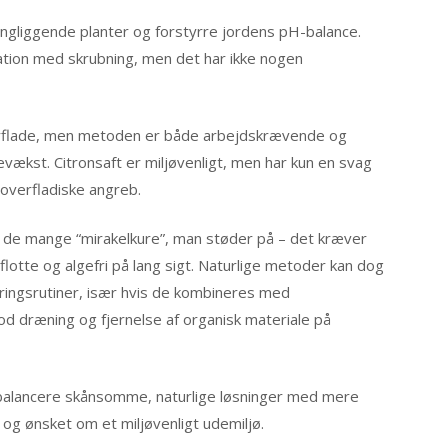
gliggende planter og forstyrre jordens pH-balance.
nation med skrubning, men det har ikke nogen
erflade, men metoden er både arbejdskrævende og
gevækst. Citronsaft er miljøvenligt, men har kun en svag
 overfladiske angreb.
for de mange “mirakelkure”, man støder på – det kræver
flotte og algefri på lang sigt. Naturlige metoder kan dog
ringsrutiner, især hvis de kombineres med
d dræning og fjernelse af organisk materiale på
 balancere skånsomme, naturlige løsninger med mere
 og ønsket om et miljøvenligt udemiljø.