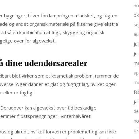
no
ok
er bygninger, bliver fordampningen mindsket, og fugten
ade og andet organisk materiale på fliserne give ekstra
se
r altså en kombination af fugt, skygge og organisk
au
gelige over for algevækst.
ju
ju
på dine udendørsarealer
ma
ap
elbart blot virker som et kosmetisk problem, rummer de
ma
verse. Alger danner et glat og fugtigt lag, hvilket øger
fe
 eller er fugtigt.
ja
e. Derudover kan algevækst over tid beskadige
de
fremmer frostsprængninger i vinterhalvåret.
no
ok
os og ukrudt, hvilket forværrer problemet og kan føre