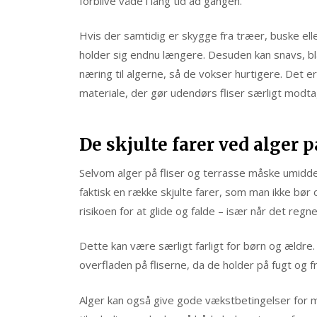
forblive våde i lang tid ad gangen.
Hvis der samtidig er skygge fra træer, buske ell
holder sig endnu længere. Desuden kan snavs, bl
næring til algerne, så de vokser hurtigere. Det e
materiale, der gør udendørs fliser særligt modta
De skjulte farer ved alger 
Selvom alger på fliser og terrasse måske umidd
faktisk en række skjulte farer, som man ikke bør o
risikoen for at glide og falde – især når det regner
Dette kan være særligt farligt for børn og ældr
overfladen på fliserne, da de holder på fugt og 
Alger kan også give gode vækstbetingelser for m