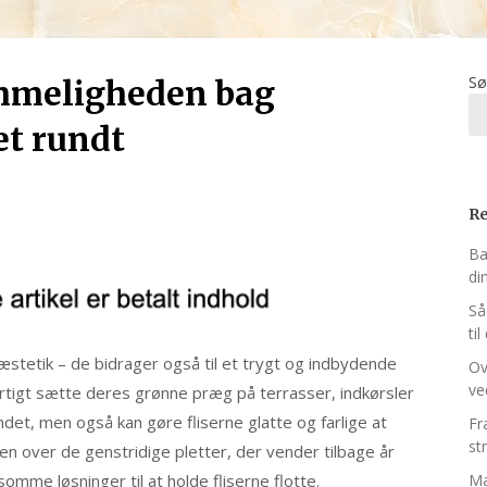
Sø
mmeligheden bag
et rundt
Re
Ba
di
Så
ti
æstetik – de bidrager også til et trygt og indbydende
Ov
ve
rtigt sætte deres grønne præg på terrasser, indkørsler
det, men også kan gøre fliserne glatte og farlige at
Fr
st
en over de genstridige pletter, der vender tilbage år
omme løsninger til at holde fliserne flotte.
Ma