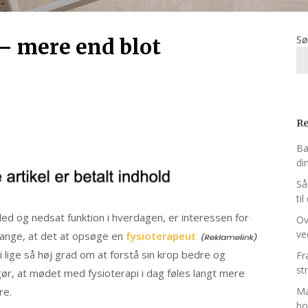
Sø
 – mere end blot
Re
Ba
di
Så
ti
 led og nedsat funktion i hverdagen, er interessen for
Ov
ve
mange, at det at opsøge en
fysioterapeut
 lige så høj grad om at forstå sin krop bedre og
Fr
st
ør, at mødet med fysioterapi i dag føles langt mere
re.
Ma
bo