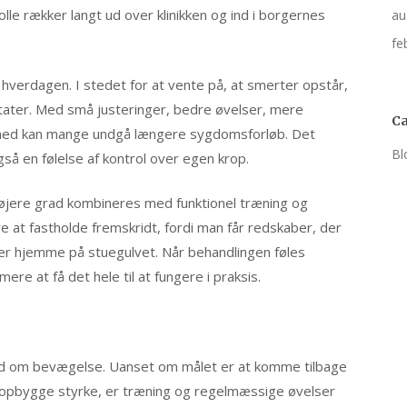
lle rækker langt ud over klinikken og ind i borgernes
au
fe
 hverdagen. I stedet for at vente på, at smerter opstår,
ultater. Med små justeringer, bedre øvelser, mere
Ca
hed kan mange undgå længere sygdomsforløb. Det
Bl
så en følelse af kontrol over egen krop.
 højere grad kombineres med funktionel træning og
at fastholde fremskridt, fordi man får redskaber, der
ler hjemme på stuegulvet. Når behandlingen føles
 at få det hele til at fungere i praksis.
nd om bevægelse. Uanset om målet er at komme tilbage
r opbygge styrke, er træning og regelmæssige øvelser