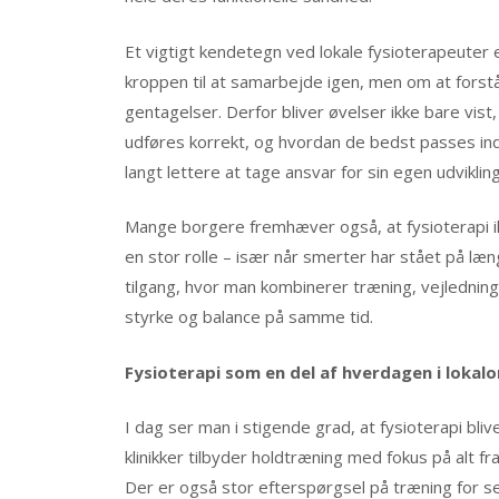
Et vigtigt kendetegn ved lokale fysioterapeuter er
kroppen til at samarbejde igen, men om at fors
gentagelser. Derfor bliver øvelser ikke bare vist
udføres korrekt, og hvordan de bedst passes ind i
langt lettere at tage ansvar for sin egen udvikling
Mange borgere fremhæver også, at fysioterapi ik
en stor rolle – især når smerter har stået på læng
tilgang, hvor man kombinerer træning, vejlednin
styrke og balance på samme tid.
Fysioterapi som en del af hverdagen i loka
I dag ser man i stigende grad, at fysioterapi blive
klinikker tilbyder holdtræning med fokus på alt fr
Der er også stor efterspørgsel på træning for 