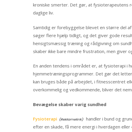
kroniske smerter. Det gør, at fysioterapeutens ro
daglige liv.
Samtidig er forebyggelse blevet en større del af
søger flere hjælp tidligt, og det giver gode res
hensigtsmæssig træning og rådgivning om sund
skaber ikke bare mindre frustration, men giver og
En anden tendens i området er, at fysioterapi i
hjemmetræningsprogrammer. Det gør det lettere 
kan bruges både på arbejdet, i fitnesscentret el
overkommelig og vedkommende, bliver det nemmere
Bevægelse skaber varig sundhed
Fysioterapi
handler i bund og gru
efter en skade, få mere energi i hverdagen elle