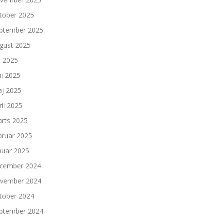
tober 2025
ptember 2025
gust 2025
li 2025
ni 2025
j 2025
ril 2025
rts 2025
bruar 2025
nuar 2025
cember 2024
vember 2024
tober 2024
ptember 2024