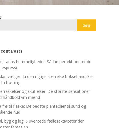
g
Søg
cent Posts
ristaens hemmeligheder: Sådan perfektionerer du
n espresso
dan vælger du den rigtige størrelse boksehandsker
l din træning
erraskelser og skuffelser: De største sensationer
d håndbold vm mænd
a frø til flaske: De bedste planteolier til sund og
rålende hud
l, byg og leg: 5 uventede fællesaktiviteter der
oster fantasien