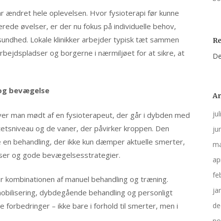
r ændret hele oplevelsen. Hvor fysioterapi før kunne
erede øvelser, er der nu fokus på individuelle behov,
sundhed. Lokale klinikker arbejder typisk tæt sammen
R
bejdspladser og borgerne i nærmiljøet for at sikre, at
De
r og bevægelse
Ar
ju
bliver man mødt af en fysioterapeut, der går i dybden med
etsniveau og de vaner, der påvirker kroppen. Den
ju
e en behandling, der ikke kun dæmper aktuelle smerter,
ma
ser og gode bevægelsesstrategier.
ap
fe
r kombinationen af manuel behandling og træning.
ja
mobilisering, dybdegående behandling og personligt
orbedringer – ikke bare i forhold til smerter, men i
de
no