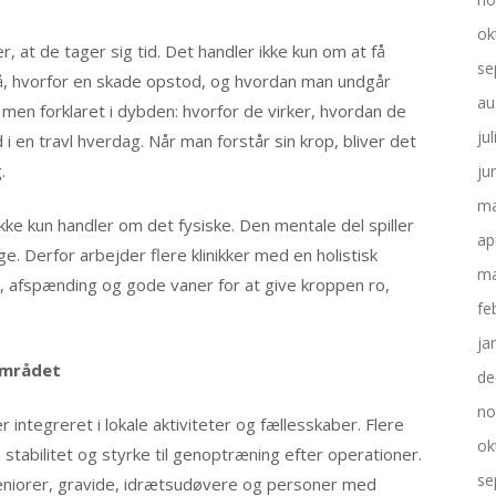
ok
, at de tager sig tid. Det handler ikke kun om at få
se
tå, hvorfor en skade opstod, og hvordan man undgår
au
, men forklaret i dybden: hvorfor de virker, hvordan de
ju
 en travl hverdag. Når man forstår sin krop, bliver det
.
ju
ma
ke kun handler om det fysiske. Den mentale del spiller
ap
e. Derfor arbejder flere klinikker med en holistisk
ma
g, afspænding og gode vaner for at give kroppen ro,
fe
ja
lområdet
de
no
r integreret i lokale aktiviteter og fællesskaber. Flere
ok
a stabilitet og styrke til genoptræning efter operationer.
se
seniorer, gravide, idrætsudøvere og personer med